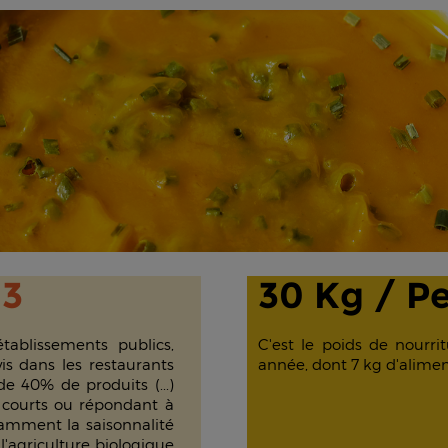
63
30 Kg / P
s établissements publics,
C'est le poids de nourr
is dans les restaurants
année, dont 7 kg d'alime
de 40% de produits (...)
 courts ou répondant à
amment la saisonnalité
l'agriculture biologique