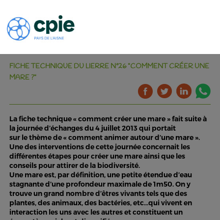
FICHE TECHNIQUE DU LIERRE N°26 "COMMENT CRÉER UNE
MARE ?"
La fiche technique « comment créer une mare » fait suite à
la journée d’échanges du 4 juillet 2013 qui portait
sur le thème de « comment animer autour d’une mare ».
Une des interventions de cette journée concernait les
différentes étapes pour créer une mare ainsi que les
conseils pour attirer de la biodiversité.
Une mare est, par définition, une petite étendue d’eau
stagnante d’une profondeur maximale de 1m50. On y
trouve un grand nombre d’êtres vivants tels que des
plantes, des animaux, des bactéries, etc…qui vivent en
interaction les uns avec les autres et constituent un