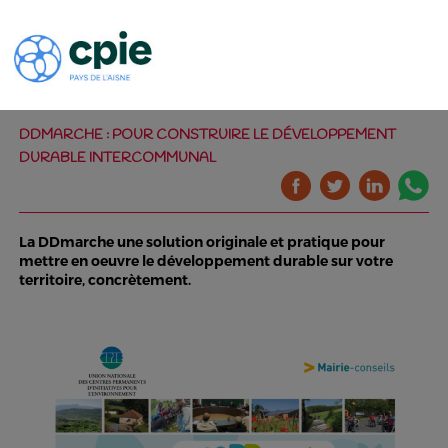
DDMARCHE : POUR CONSTRUIRE LE DÉVELOPPEMENT
DURABLE INTERCOMMUNAL
La DDmarche une solution originale et pratique pour
mettre en oeuvre le développement durable sur votre
territoire, concrètement.