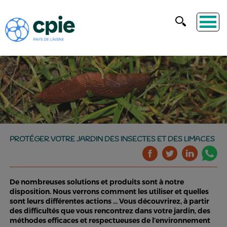
PROTÉGER VOTRE JARDIN DES INSECTES ET DES LIMACES
De nombreuses solutions et produits sont à notre
disposition. Nous verrons comment les utiliser et quelles
sont leurs différentes actions … Vous découvrirez, à partir
des difficultés que vous rencontrez dans votre jardin, des
méthodes efficaces et respectueuses de l’environnement