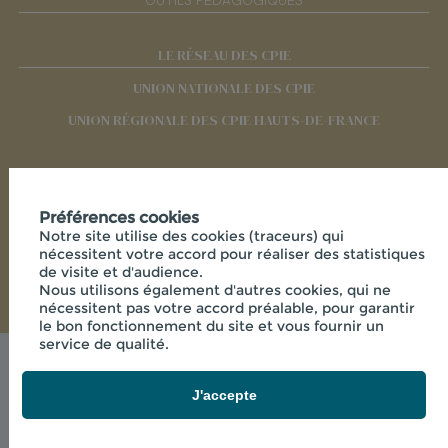
OUTILS PÉDAGOGIQUES
LE RÉSEAU DES CPIE
UNION NATIONALE DES CPIE
UNION RÉGIONALE DES CPIE HAUTS-DE-FRANCE
RÉSEAUX SOCIAUX
Préférences cookies
Notre site utilise des cookies (traceurs) qui
nécessitent votre accord pour réaliser des statistiques
de visite et d'audience.
Nous utilisons également d'autres cookies, qui ne
nécessitent pas votre accord préalable, pour garantir
le bon fonctionnement du site et vous fournir un
service de qualité.
Mentions légales
© 2026 - CPIE PAYS DE L'AISNE - 33 RUE DES
J'accepte
VICTIMES DE COMPORTET , 02000 MERLIEUX-ET-
FOUQUEROLLES FRANCE