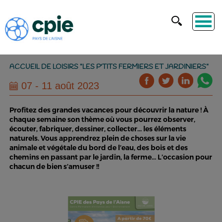
ACCUEIL DE LOISIRS "LES P'TITS FERMIERS ET JARDINIERS"
07 - 11 août 2023
Profitez des grandes vacances pour découvrir la nature ! À
chaque semaine son thème où vous pourrez observer,
écouter, fabriquer, dessiner, collecter... les éléments
naturels. Vous apprendrez plein de choses sur la vie
animale et végétale du bord de l’eau, des bois et des
chemins en passant par le jardin, la ferme... L’occasion pour
chacun de bien s’amuser !!