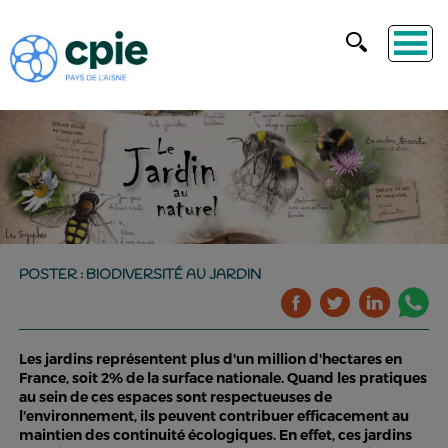
POSTER : BIODIVERSITÉ AU JARDIN
Les jardins représentent plus d'un million d'hectares en
France, soit 2% de la surface nationale. Quand les pratiques
au sein de ces espaces sont respectueuses de
l'environnement, ils peuvent contribuer efficacement au
maintien des continuité écologiques. En effet, ces jardins