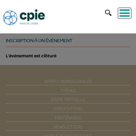
INSCRIPTION À UN ÉVÉNEMENT
L'événement est clôturé
ARBRES REMARQUABLES
THÈMES
VISITE VIRTUELLE
PUBLICATIONS
PARTENAIRES
NEWSLETTERS