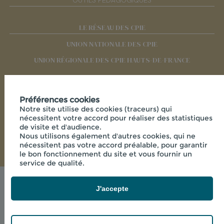
OUTILS PÉDAGOGIQUES
LE RÉSEAU DES CPIE
UNION NATIONALE DES CPIE
UNION RÉGIONALE DES CPIE HAUTS-DE-FRANCE
RÉSEAUX SOCIAUX
Préférences cookies
Notre site utilise des cookies (traceurs) qui
nécessitent votre accord pour réaliser des statistiques
de visite et d'audience.
Nous utilisons également d'autres cookies, qui ne
nécessitent pas votre accord préalable, pour garantir
le bon fonctionnement du site et vous fournir un
service de qualité.
Mentions légales
J'accepte
© 2026 - CPIE PAYS DE L'AISNE - 33 RUE DES
VICTIMES DE COMPORTET , 02000 MERLIEUX-ET-
FOUQUEROLLES FRANCE