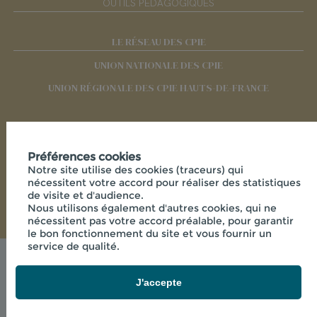
OUTILS PÉDAGOGIQUES
LE RÉSEAU DES CPIE
UNION NATIONALE DES CPIE
UNION RÉGIONALE DES CPIE HAUTS-DE-FRANCE
RÉSEAUX SOCIAUX
Préférences cookies
Notre site utilise des cookies (traceurs) qui
nécessitent votre accord pour réaliser des statistiques
de visite et d'audience.
Nous utilisons également d'autres cookies, qui ne
nécessitent pas votre accord préalable, pour garantir
le bon fonctionnement du site et vous fournir un
service de qualité.
Mentions légales
© 2026 - CPIE PAYS DE L'AISNE - 33 RUE DES
J'accepte
VICTIMES DE COMPORTET , 02000 MERLIEUX-ET-
FOUQUEROLLES FRANCE