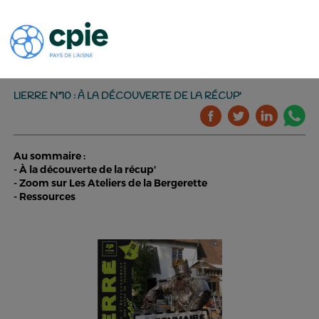
LIERRE N°10 : À LA DÉCOUVERTE DE LA RÉCUP'
Au sommaire :
- À la découverte de la récup'
- Zoom sur Les Ateliers de la Bergerette
- Ressources