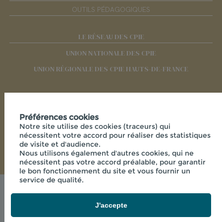
OUTILS PÉDAGOGIQUES
LE RÉSEAU DES CPIE
UNION NATIONALE DES CPIE
UNION RÉGIONALE DES CPIE HAUTS-DE-FRANCE
RÉSEAUX SOCIAUX
Préférences cookies
Notre site utilise des cookies (traceurs) qui
nécessitent votre accord pour réaliser des statistiques
de visite et d'audience.
Nous utilisons également d'autres cookies, qui ne
nécessitent pas votre accord préalable, pour garantir
le bon fonctionnement du site et vous fournir un
service de qualité.
Mentions légales
© 2026 - CPIE PAYS DE L'AISNE - 33 RUE DES
J'accepte
VICTIMES DE COMPORTET , 02000 MERLIEUX-ET-
FOUQUEROLLES FRANCE