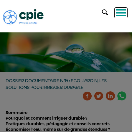
DOSSIER DOCUMENTAIRE N°19 : ECO-JARDIN, LES
SOLUTIONS POUR IRRIGUER DURABLE
Sommaire
Pourquoi et comment irriguer durable ?
Pratiques durables, pédagogie et conseils concrets
Économiser l’eau, même sur de grandes étendues ?