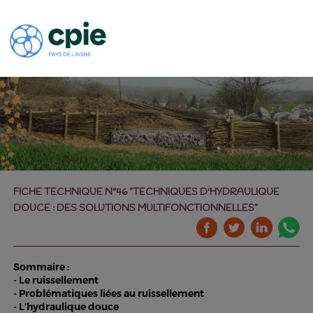
FICHE TECHNIQUE N°46 "TECHNIQUES D'HYDRAULIQUE
DOUCE : DES SOLUTIONS MULTIFONCTIONNELLES"
Sommaire :
- Le ruissellement
- Problématiques liées au ruissellement
- L’hydraulique douce