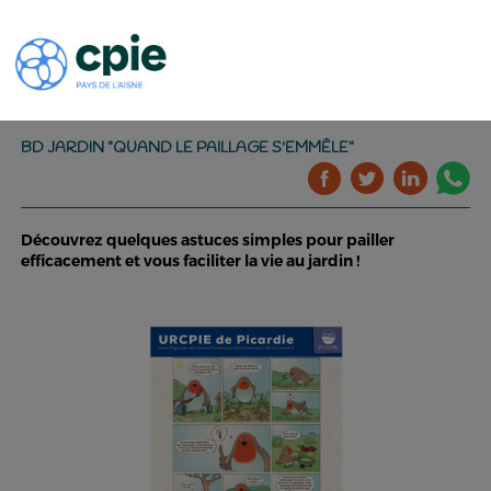
BD JARDIN "QUAND LE PAILLAGE S'EMMÊLE"
Découvrez quelques astuces simples pour pailler
efficacement et vous faciliter la vie au jardin !