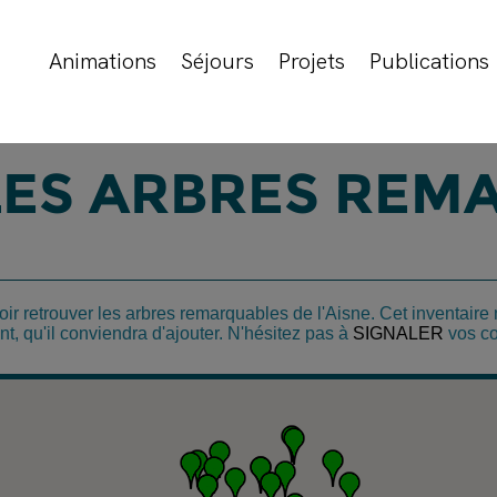
Animations
Séjours
Projets
Publications
LES ARBRES REM
ir retrouver les arbres remarquables de l'Aisne. Cet inventaire 
, qu'il conviendra d'ajouter. N'hésitez pas à
SIGNALER
vos co