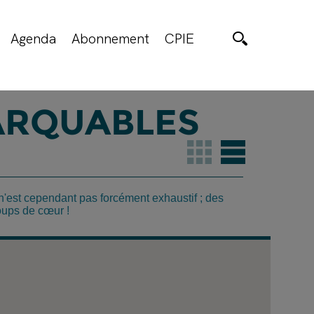
Agenda
Abonnement
CPIE
ARQUABLES
n'est cependant pas forcément exhaustif ; des
ups de cœur !