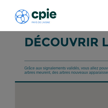
DÉCOUVRIR 
Grâce aux signalements validés, vous allez pouvo
arbres meurent, des arbres nouveaux apparaissent