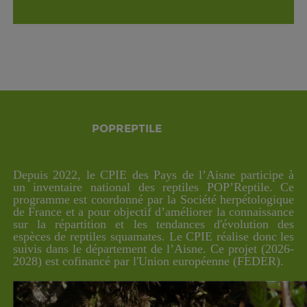
POPREPTILE
Depuis 2022, le CPIE des Pays de l’Aisne participe à
un inventaire national des reptiles POP’Reptile. Ce
programme est coordonné par la Société herpétologique
de France et a pour objectif d’améliorer la connaissance
sur la répartition et les tendances d'évolution des
espèces de reptiles squamates. Le CPIE réalise donc les
suivis dans le département de l’Aisne. Ce projet (2026-
2028) est cofinancé par l'Union européenne (FEDER).