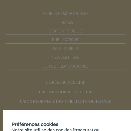
ARBRES REMARQUABLES
THÈMES
VISITE VIRTUELLE
PUBLICATIONS
PARTENAIRES
NEWSLETTERS
OUTILS PÉDAGOGIQUES
LE RÉSEAU DES CPIE
UNION NATIONALE DES CPIE
UNION RÉGIONALE DES CPIE HAUTS-DE-FRANCE
RÉSEAUX SOCIAUX
Préférences cookies
Notre site utilise des cookies (traceurs) qui