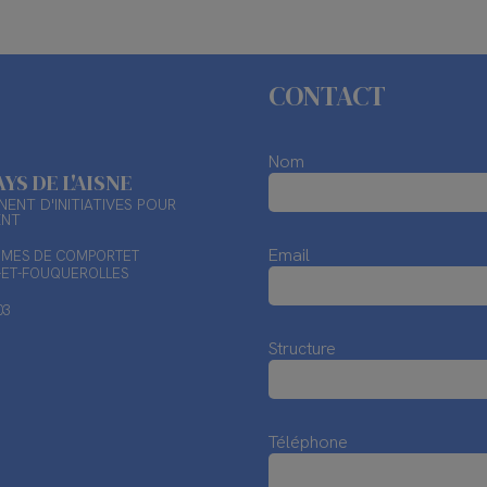
CONTACT
Nom
AYS DE L'AISNE
ENT D'INITIATIVES POUR
ENT
Email
TIMES DE COMPORTET
X-ET-FOUQUEROLLES
03
Structure
Téléphone