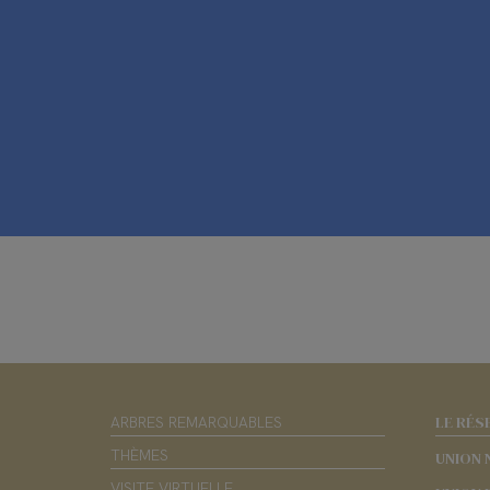
LE RÉS
ARBRES REMARQUABLES
THÈMES
UNION 
VISITE VIRTUELLE