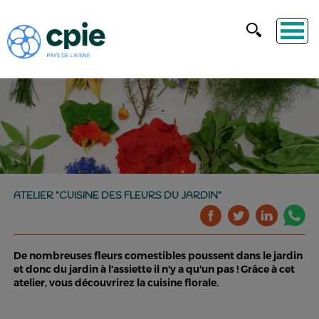
ATELIER "CUISINE DES FLEURS DU JARDIN"
De nombreuses fleurs comestibles poussent dans le jardin
et donc du jardin à l'assiette il n'y a qu'un pas ! Grâce à cet
atelier, vous découvrirez la cuisine florale.