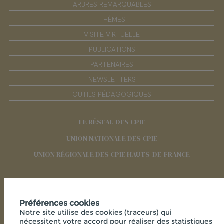
ARBRES REMARQUABLES
THÈMES
VISITE VIRTUELLE
PUBLICATIONS
PARTENAIRES
NEWSLETTERS
OUTILS PÉDAGOGIQUES
LE RÉSEAU DES CPIE
UNION NATIONALE DES CPIE
UNION RÉGIONALE DES CPIE HAUTS-DE-FRANCE
RÉSEAUX SOCIAUX
Préférences cookies
Notre site utilise des cookies (traceurs) qui
nécessitent votre accord pour réaliser des statistiques