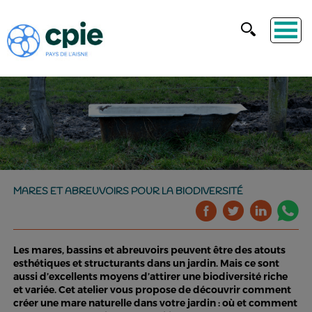
MARES ET ABREUVOIRS POUR LA BIODIVERSITÉ
Les mares, bassins et abreuvoirs peuvent être des atouts
esthétiques et structurants dans un jardin. Mais ce sont
aussi d’excellents moyens d’attirer une biodiversité riche
et variée. Cet atelier vous propose de découvrir comment
créer une mare naturelle dans votre jardin : où et comment