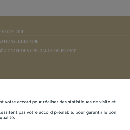
EAU DES CPIE
NATIONALE DES CPIE
RÉGIONALE DES CPIE HAUTS-DE-FRANCE
nt votre accord pour réaliser des statistiques de visite et
essitent pas votre accord préalable, pour garantir le bon
Mentions légales
qualité.
AISNE - 33 RUE DES VICTIMES DE COMPORTET , 02000 MERLIE