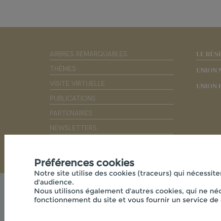
LE RÉS
ARBRES REMARQUABLES
THÈMES
UNION 
VISITE VIRTUELLE
UNION 
PUBLICATIONS
PARTENAIRES
NEWSLETTERS
OUTILS PÉDAGOGIQUES
Préférences cookies
Notre site utilise des cookies (traceurs) qui nécessite
d'audience.
Nous utilisons également d'autres cookies, qui ne néc
fonctionnement du site et vous fournir un service de 
© 2026 - CPIE PAYS DE L'