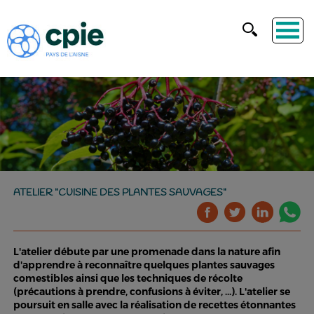
ATELIER "CUISINE DES PLANTES SAUVAGES"
L'atelier débute par une promenade dans la nature afin
d'apprendre à reconnaître quelques plantes sauvages
comestibles ainsi que les techniques de récolte
(précautions à prendre, confusions à éviter, ...). L'atelier se
poursuit en salle avec la réalisation de recettes étonnantes