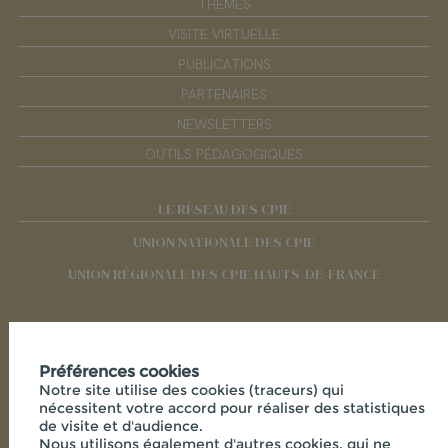
THÈMES
VISITE VIRTUELLE
PUBLICATIONS
PARTENAIRES
NEWSLETTERS
OUTILS PÉDAGOGIQUES
LE RÉSEAU DES CPIE
UNION NATIONALE DES CPIE
UNION RÉGIONALE DES CPIE HAUTS-DE-FRANCE
RÉSEAUX SOCIAUX
Préférences cookies
Notre site utilise des cookies (traceurs) qui
nécessitent votre accord pour réaliser des statistiques
de visite et d'audience.
Nous utilisons également d'autres cookies, qui ne