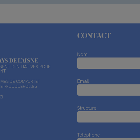
CONTACT
Nom
AYS DE L'AISNE
ENT D'INITIATIVES POUR
ENT
Email
TIMES DE COMPORTET
X-ET-FOUQUEROLLES
03
Structure
Téléphone