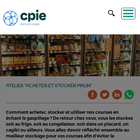
ATELIER "ACHETER ET STOCKER MALIN"
Comment acheter, stocker et utiliser nos courses en
évitant le gaspillage ? De retour chez vous, vous les stockez
soit au frigo, soit au congélateur, soit dans un placard, un
cagibi ou ailleurs. Vous allez devoir réfléchir ensemble au
meilleur stockage pour vos courses afin d'éviter le