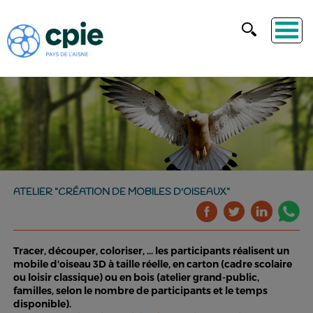
ATELIER "CRÉATION DE MOBILES D'OISEAUX"
Tracer, découper, coloriser, ... les participants réalisent un
mobile d'oiseau 3D à taille réelle, en carton (cadre scolaire
ou loisir classique) ou en bois (atelier grand-public,
familles, selon le nombre de participants et le temps
disponible).