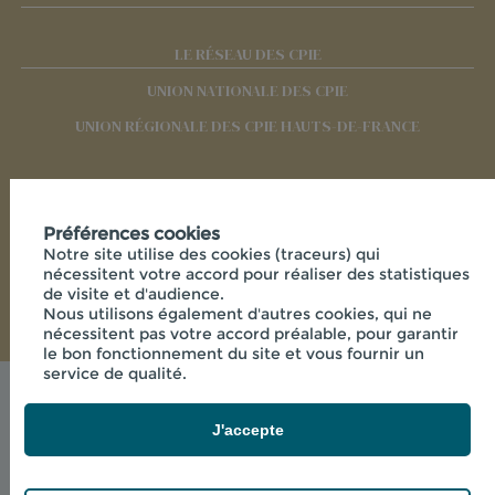
LE RÉSEAU DES CPIE
UNION NATIONALE DES CPIE
UNION RÉGIONALE DES CPIE HAUTS-DE-FRANCE
RÉSEAUX SOCIAUX
Préférences cookies
Notre site utilise des cookies (traceurs) qui
nécessitent votre accord pour réaliser des statistiques
de visite et d'audience.
Nous utilisons également d'autres cookies, qui ne
nécessitent pas votre accord préalable, pour garantir
le bon fonctionnement du site et vous fournir un
service de qualité.
Mentions légales
© 2026 - CPIE PAYS DE L'AISNE - 33 RUE DES
J'accepte
VICTIMES DE COMPORTET , 02000 MERLIEUX-ET-
FOUQUEROLLES FRANCE