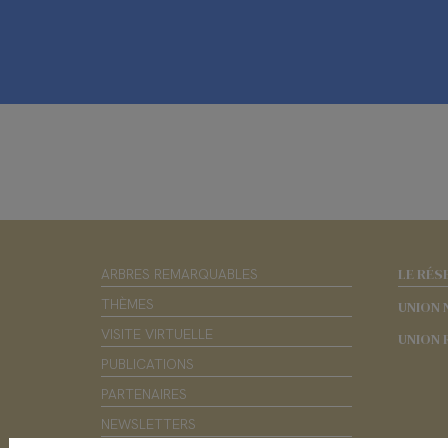
LE RÉS
ARBRES REMARQUABLES
THÈMES
UNION 
VISITE VIRTUELLE
UNION 
PUBLICATIONS
PARTENAIRES
NEWSLETTERS