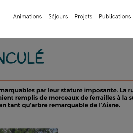
Animations
Séjours
Projets
Publications
NCULÉ
arquables par leur stature imposante. La r
aient remplis de morceaux de ferrailles à la s
 en tant qu’arbre remarquable de l’Aisne.