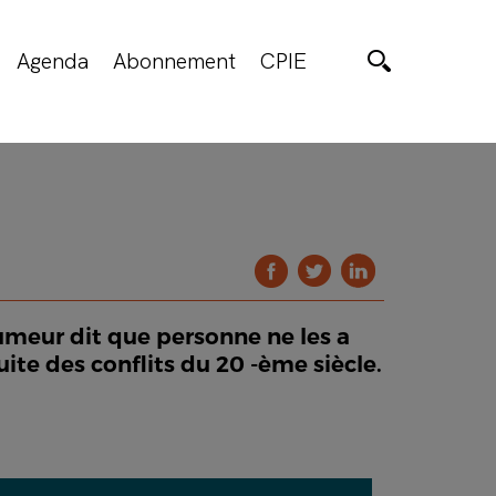
Agenda
Abonnement
CPIE
umeur dit que personne ne les a
uite des conflits du 20 -ème siècle.