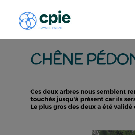
CHÊNE PÉDO
Ces deux arbres nous semblent rem
touchés jusqu'à présent car ils ser
Le plus gros des deux a été validé