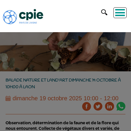
BALADE NATURE ET LAND’ART DIMANCHE 19 OCTOBRE À
10H00 À LAON
dimanche 19 octobre 2025 10:00 - 12:00
Observation, détermination de la faune et de la flore qui
nous entourent. Collecte de végétaux divers et variés, de