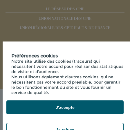
LE RÉSEAU DES CPIE
UNION NATIONALE DES CPIE
UNION RÉGIONALE DES CPIE HAUTS-DE-FRANCE
RÉSEAUX SOCIAUX
Préférences cookies
Notre site utilise des cookies (traceurs) qui
nécessitent votre accord pour réaliser des statistiques
de visite et d'audience.
Nous utilisons également d'autres cookies, qui ne
nécessitent pas votre accord préalable, pour garantir
le bon fonctionnement du site et vous fournir un
service de qualité.
Mentions légales
© 2026 - CPIE PAYS DE L'AISNE - 33 RUE DES
J'accepte
VICTIMES DE COMPORTET , 02000 MERLIEUX-ET-
FOUQUEROLLES FRANCE
powered by PR-Rooms
Je refuse