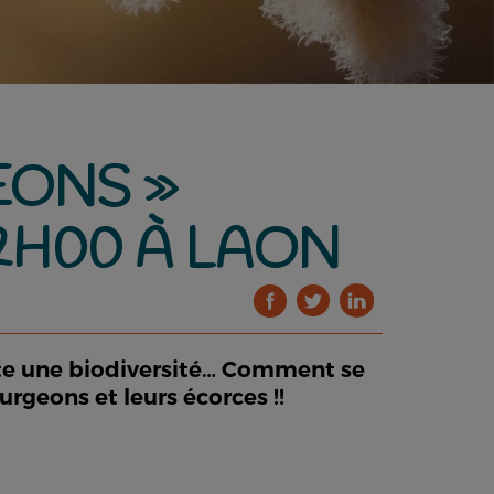
EONS »
2H00 À LAON
ute une biodiversité… Comment se
rgeons et leurs écorces !!