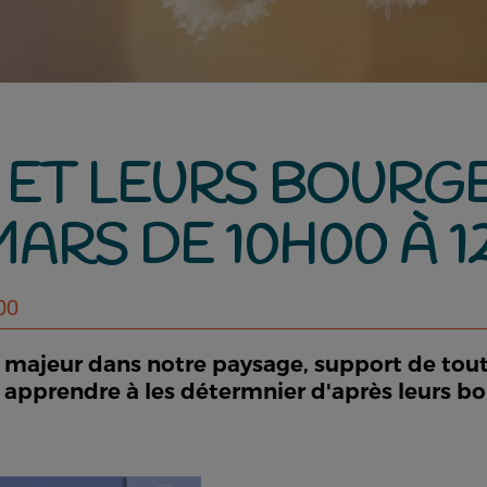
S ET LEURS BOURG
ARS DE 10H00 À 1
00
t majeur dans notre paysage, support de to
z apprendre à les détermnier d'après leurs bou