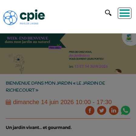
BIENVENUE DANS MON JARDIN « LE JARDIN DE
RICHECOURT »
dimanche 14 juin 2026 10:00 - 17:30
Un jardin vivant… et gourmand.