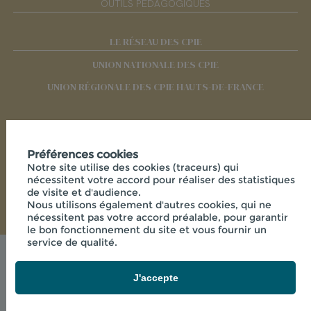
OUTILS PÉDAGOGIQUES
LE RÉSEAU DES CPIE
UNION NATIONALE DES CPIE
UNION RÉGIONALE DES CPIE HAUTS-DE-FRANCE
RÉSEAUX SOCIAUX
Préférences cookies
Notre site utilise des cookies (traceurs) qui
nécessitent votre accord pour réaliser des statistiques
de visite et d'audience.
Nous utilisons également d'autres cookies, qui ne
nécessitent pas votre accord préalable, pour garantir
le bon fonctionnement du site et vous fournir un
service de qualité.
Mentions légales
© 2026 - CPIE PAYS DE L'AISNE - 33 RUE DES
J'accepte
VICTIMES DE COMPORTET , 02000 MERLIEUX-ET-
FOUQUEROLLES FRANCE