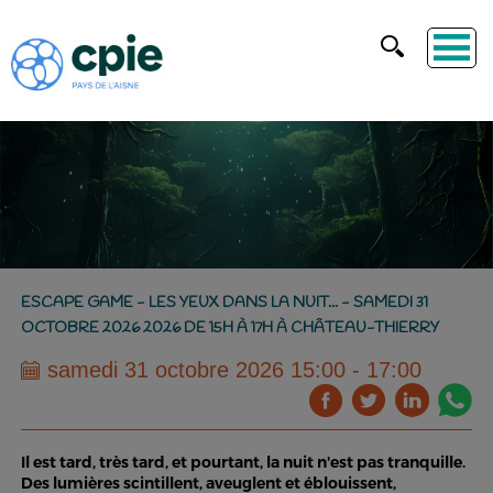
ESCAPE GAME - LES YEUX DANS LA NUIT... - SAMEDI 31
OCTOBRE 2026 2026 DE 15H À 17H À CHÂTEAU-THIERRY
samedi 31 octobre 2026 15:00 - 17:00
Il est tard, très tard, et pourtant, la nuit n'est pas tranquille.
Des lumières scintillent, aveuglent et éblouissent,