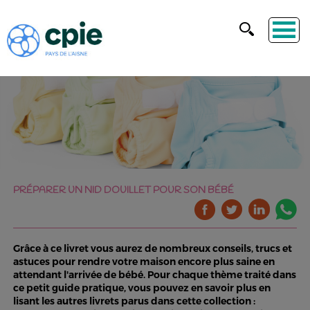
PRÉPARER UN NID DOUILLET POUR SON BÉBÉ
Grâce à ce livret vous aurez de nombreux conseils, trucs et
astuces pour rendre votre maison encore plus saine en
attendant l'arrivée de bébé. Pour chaque thème traité dans
ce petit guide pratique, vous pouvez en savoir plus en
lisant les autres livrets parus dans cette collection :