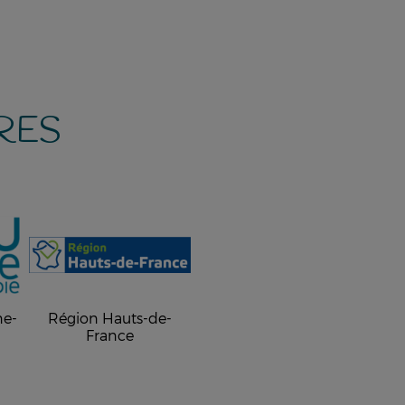
RES
ne-
Région Hauts-de-
France