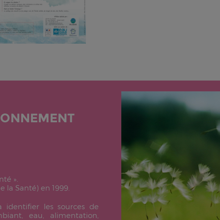
RONNEMENT
anté
».
 la Santé) en 1999.
identifier les sources de
biant, eau, alimentation,