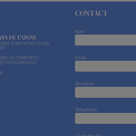
CONTACT
Nom
AYS DE L'AISNE
ENT D'INITIATIVES POUR
ENT
Email
TIMES DE COMPORTET
X-ET-FOUQUEROLLES
03
Structure
Téléphone
Code Postal