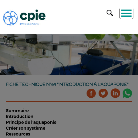
FICHE TECHNIQUE N°64 "INTRODUCTION À L'AQUAPONIE"
Sommaire
Introduction
Principe de l'aquaponie
Créer son système
Ressources