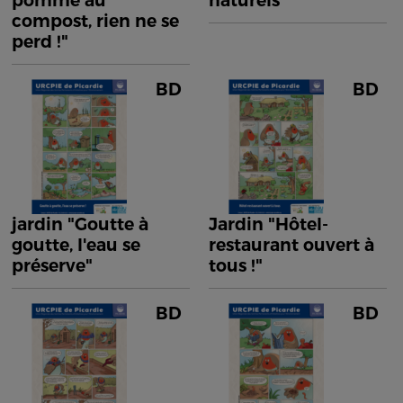
pomme au
naturels"
compost, rien ne se
perd !"
BD
BD
jardin "Goutte à
Jardin "Hôtel-
goutte, l'eau se
restaurant ouvert à
préserve"
tous !"
BD
BD