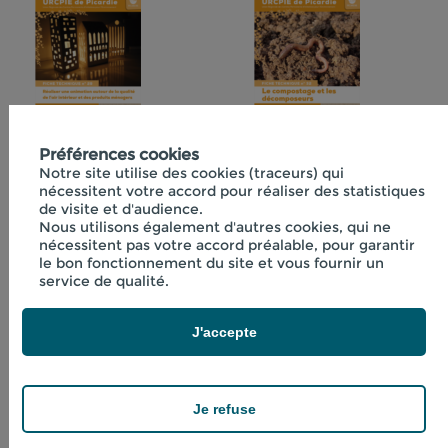
Fiche technique
Préférences cookies
Fiche technique
Notre site utilise des cookies (traceurs) qui
n°29 "Réaliser une
n°32 "Le
nécessitent votre accord pour réaliser des statistiques
animation autour
compostage et les
de visite et d'audience.
de la qualité de l'air
décomposeurs"
Nous utilisons également d'autres cookies, qui ne
nécessitent pas votre accord préalable, pour garantir
intérieur et des
le bon fonctionnement du site et vous fournir un
produits ménagers"
service de qualité.
J'accepte
Je refuse