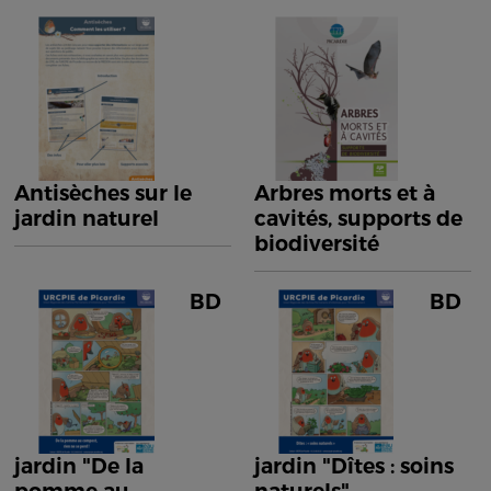
Antisèches sur le
Arbres morts et à
jardin naturel
cavités, supports de
biodiversité
BD
BD
jardin "De la
jardin "Dîtes : soins