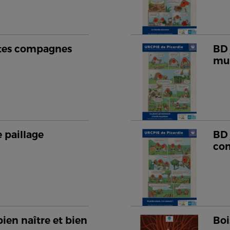
ntes compagnes
BD 
"
mur
 paillage
BD 
co
ien naître et bien
Boi