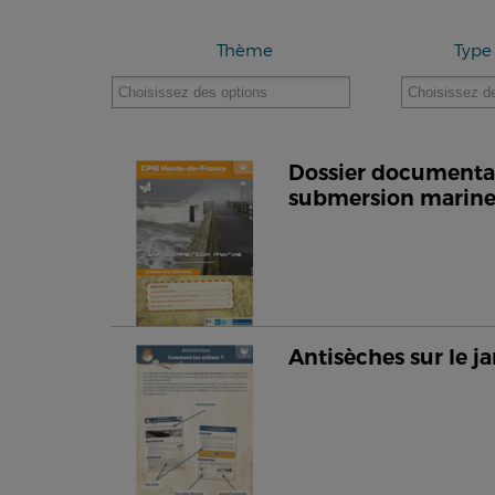
Thème
Type
Dossier documentair
submersion marin
Antisèches sur le ja