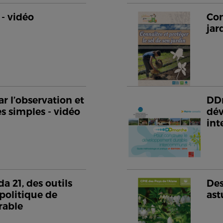
 - vidéo
Con
jar
ar l’observation et
DDm
s simples - vidéo
dé
in
 21, des outils
Des
 politique de
ast
rable