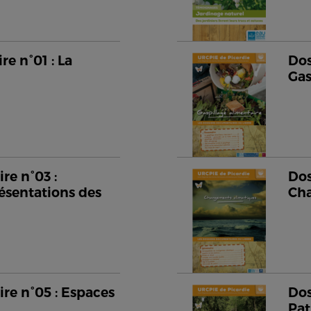
e n°01 : La
Dos
Gas
re n°03 :
Dos
ésentations des
Cha
re n°05 : Espaces
Dos
Pat