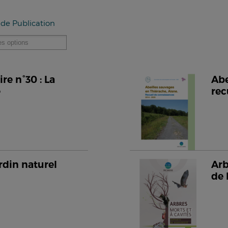
 de Publication
e n°30 : La
Abe
e
rec
rdin naturel
Arb
de 