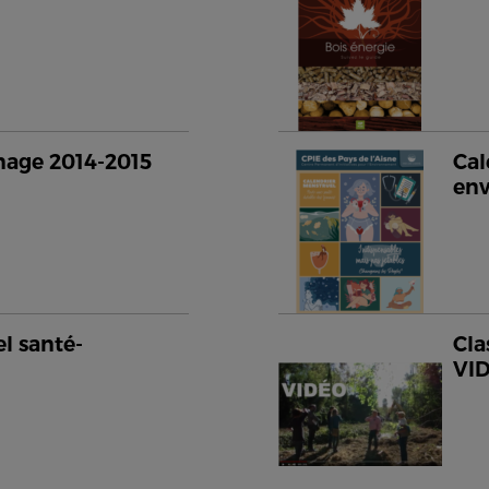
inage 2014-2015
Cal
en
l santé-
Cla
VI