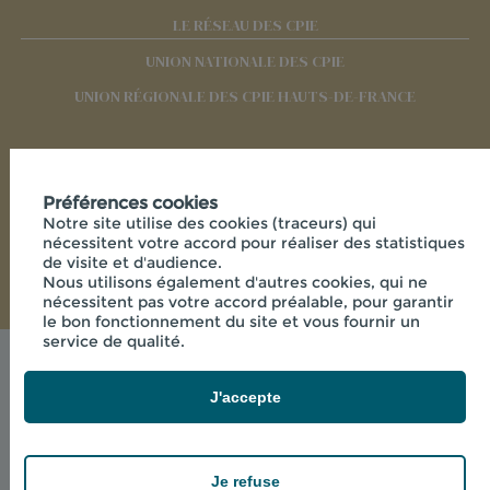
LE RÉSEAU DES CPIE
UNION NATIONALE DES CPIE
UNION RÉGIONALE DES CPIE HAUTS-DE-FRANCE
RÉSEAUX SOCIAUX
Préférences cookies
Notre site utilise des cookies (traceurs) qui
nécessitent votre accord pour réaliser des statistiques
de visite et d'audience.
Nous utilisons également d'autres cookies, qui ne
nécessitent pas votre accord préalable, pour garantir
le bon fonctionnement du site et vous fournir un
service de qualité.
Mentions légales
© 2026 - CPIE PAYS DE L'AISNE - 33 RUE DES
J'accepte
VICTIMES DE COMPORTET , 02000 MERLIEUX-ET-
FOUQUEROLLES FRANCE
powered by PR-Rooms
Je refuse