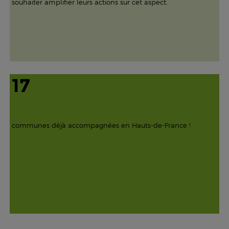
souhaiter amplifier leurs actions sur cet aspect.
17
communes déjà accompagnées en Hauts-de-France !