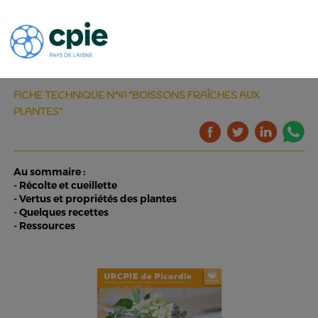
FICHE TECHNIQUE N°41 "BOISSONS FRAÎCHES AUX
PLANTES"
Au sommaire :
- Récolte et cueillette
- Vertus et propriétés des plantes
- Quelques recettes
- Ressources