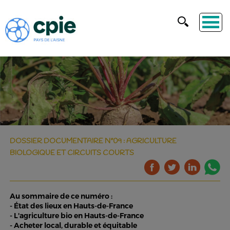
DOSSIER DOCUMENTAIRE N°09 : AGRICULTURE
BIOLOGIQUE ET CIRCUITS COURTS
Au sommaire de ce numéro :
- État des lieux en Hauts-de-France
- L'agriculture bio en Hauts-de-France
- Acheter local, durable et équitable