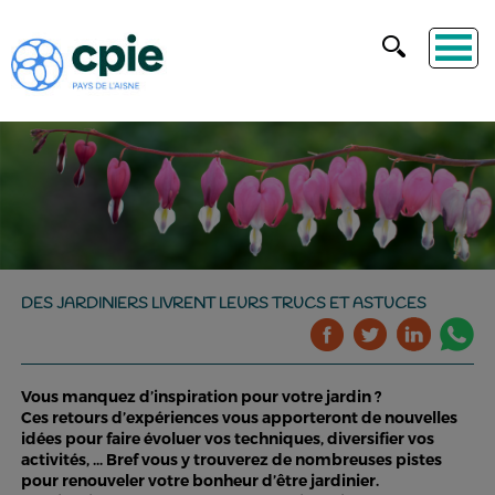
DES JARDINIERS LIVRENT LEURS TRUCS ET ASTUCES
Vous manquez d’inspiration pour votre jardin ?
Ces retours d’expériences vous apporteront de nouvelles
idées pour faire évoluer vos techniques, diversifier vos
activités, ... Bref vous y trouverez de nombreuses pistes
pour renouveler votre bonheur d’être jardinier.