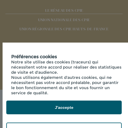
LE RÉSEAU DES CPIE
UNION NATIONALE DES CPIE
UNION RÉGIONALE DES CPIE HAUTS-DE-FRANCE
RÉSEAUX SOCIAUX
Préférences cookies
Notre site utilise des cookies (traceurs) qui
nécessitent votre accord pour réaliser des statistiques
de visite et d'audience.
Nous utilisons également d'autres cookies, qui ne
nécessitent pas votre accord préalable, pour garantir
le bon fonctionnement du site et vous fournir un
service de qualité.
Mentions légales
© 2026 - CPIE PAYS DE L'AISNE - 33 RUE DES
J'accepte
VICTIMES DE COMPORTET , 02000 MERLIEUX-ET-
FOUQUEROLLES FRANCE