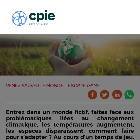
VENEZ SAUVER LE MONDE – ESCAPE GAME
Entrez dans un monde fictif, faites face aux
problématiques liées au changement
climatique, les températures augmentent,
les espèces disparaissent, comment faire
pour s’adapter ? Au cours d’un temps de jeu,