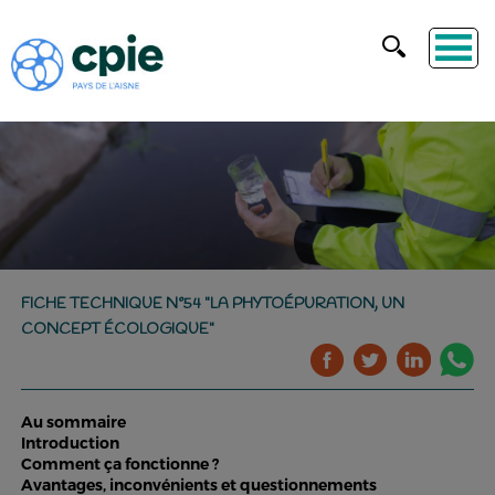
FICHE TECHNIQUE N°54 "LA PHYTOÉPURATION, UN
CONCEPT ÉCOLOGIQUE"
Au sommaire
Introduction
Comment ça fonctionne ?
Avantages, inconvénients et questionnements