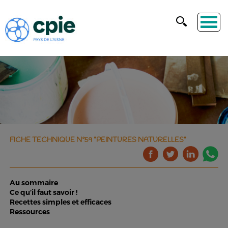
FICHE TECHNIQUE N°59 "PEINTURES NATURELLES"
Au sommaire
Ce qu’il faut savoir !
Recettes simples et efficaces
Ressources