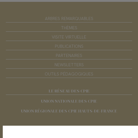
ARBRES REMARQUABLES
THÈMES
VISITE VIRTUELLE
PUBLICATIONS
PARTENAIRES
NEWSLETTERS
OUTILS PÉDAGOGIQUES
LE RÉSEAU DES CPIE
UNION NATIONALE DES CPIE
UNION RÉGIONALE DES CPIE HAUTS-DE-FRANCE
RÉSEAUX SOCIAUX