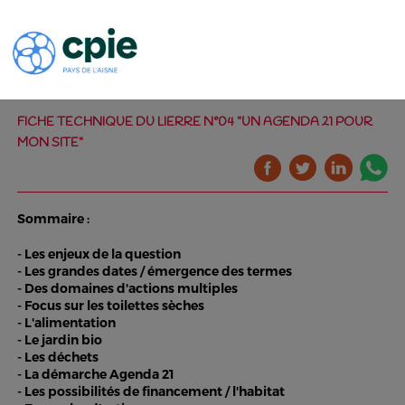
FICHE TECHNIQUE DU LIERRE N°04 "UN AGENDA 21 POUR
MON SITE"
Sommaire :
- Les enjeux de la question
- Les grandes dates / émergence des termes
- Des domaines d'actions multiples
- Focus sur les toilettes sèches
- L'alimentation
- Le jardin bio
- Les déchets
- La démarche Agenda 21
- Les possibilités de financement / l'habitat