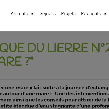
Animations
Séjours
Projets
Publications
IQUE DU LIERRE N
RE ?"
 une mare » fait suite à la journée d’échanges
autour d’une mare ». Une des interventions 
are ainsi que les conseils pour attirer de la 
 petite étendue d’eau stagnante d’une prof