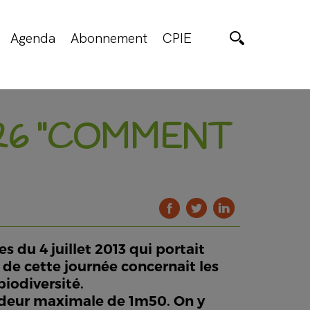
Agenda
Abonnement
CPIE
°26 "COMMENT
 du 4 juillet 2013 qui portait
de cette journée concernait les
biodiversité.
ondeur maximale de 1m50. On y