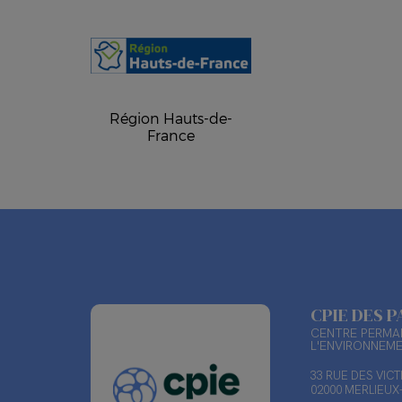
Région Hauts-de-
France
CPIE DES P
CENTRE PERMAN
L'ENVIRONNEM
33 RUE DES VIC
02000 MERLIEU