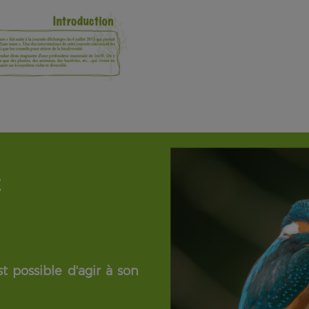
É
t possible d'agir à son