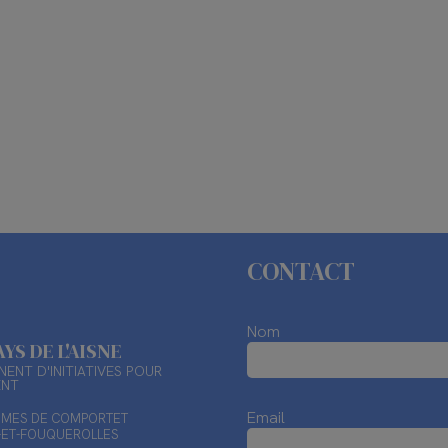
CONTACT
Nom
AYS DE L'AISNE
ENT D'INITIATIVES POUR
ENT
Email
TIMES DE COMPORTET
X-ET-FOUQUEROLLES