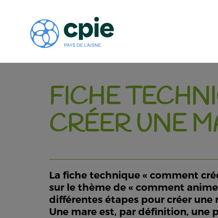
FICHE TECHN
CRÉER UNE MA
La fiche technique « comment créer
sur le thème de « comment animer 
différentes étapes pour créer une m
Une mare est, par définition, une