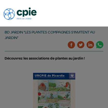
BD JARDIN "LES PLANTES COMPAGNES S'INVITENT AU
JARDIN"
Découvrez les associations de plantes au jardin !