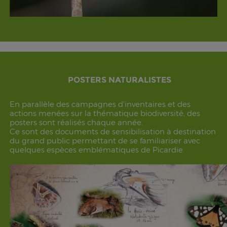
POSTERS NATURALISTES
En parallèle des campagnes d'inventaires et des
actions menées sur la thématique biodiversité, des
posters sont réalisés chaque année.
Ce sont des documents de sensibilisation à destination
du grand public permettant de se familiariser avec
quelques espèces emblématiques de Picardie.