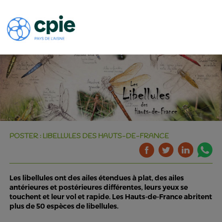
POSTER : LIBELLULES DES HAUTS-DE-FRANCE
Les libellules ont des ailes étendues à plat, des ailes
antérieures et postérieures différentes, leurs yeux se
touchent et leur vol et rapide. Les Hauts-de-France abritent
plus de 50 espèces de libellules.