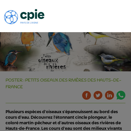
POSTER : PETITS OISEAUX DES RIVIÈRES DES HAUTS-DE-
FRANCE
Plusieurs espèces d’oiseaux s’épanouissent au bord des
cours d’eau. Découvrez l’étonnant cincle plongeur, le
coloré martin-pêcheur et d’autres oiseaux des rivières de
Hauts-de-France. Les cours d’eau sont des milieux vivants