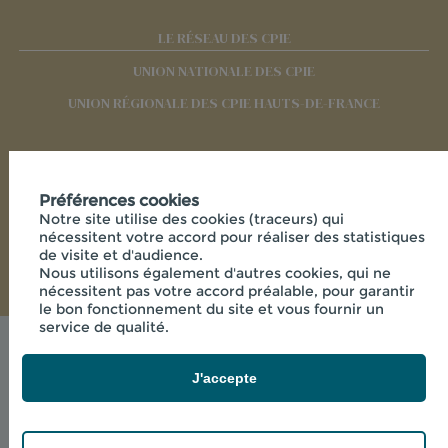
LE RÉSEAU DES CPIE
UNION NATIONALE DES CPIE
UNION RÉGIONALE DES CPIE HAUTS-DE-FRANCE
RÉSEAUX SOCIAUX
Préférences cookies
Notre site utilise des cookies (traceurs) qui
nécessitent votre accord pour réaliser des statistiques
de visite et d'audience.
Nous utilisons également d'autres cookies, qui ne
nécessitent pas votre accord préalable, pour garantir
le bon fonctionnement du site et vous fournir un
service de qualité.
Mentions légales
© 2026 - CPIE PAYS DE L'AISNE - 33 RUE DES
J'accepte
VICTIMES DE COMPORTET , 02000 MERLIEUX-ET-
FOUQUEROLLES FRANCE