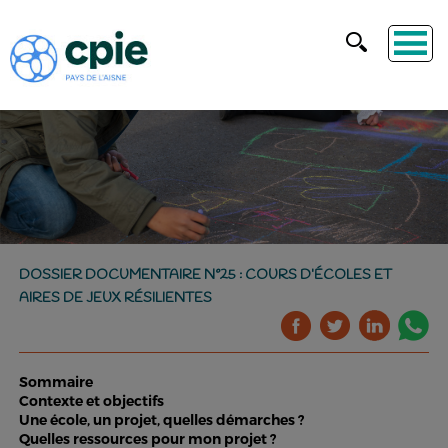
DOSSIER DOCUMENTAIRE N°25 : COURS D’ÉCOLES ET
AIRES DE JEUX RÉSILIENTES
Sommaire
Contexte et objectifs
Une école, un projet, quelles démarches ?
Quelles ressources pour mon projet ?