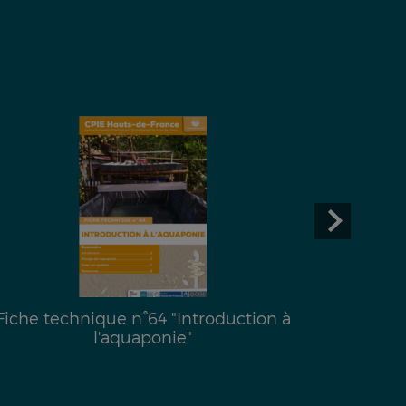
Fiche technique n°64 "Introduction à
Fiche
l'aquaponie"
l’emprei