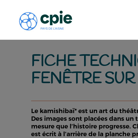
FICHE TECHNIQ
FENÊTRE SUR
Le kamishibaï* est un art du théâtr
Des images sont placées dans un thé
mesure que l’histoire progresse. C
est écrit à l’arrière de la planch