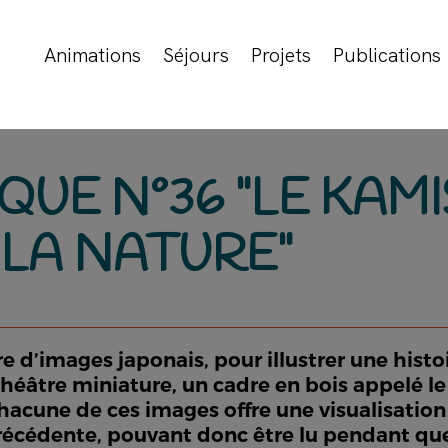
Animations
Séjours
Projets
Publications
UE N°36 "LE KAMI
 LA NATURE"
e d’images japonais, pour illustrer une histoi
âtre miniature, un cadre en bois appelé le bu
hacune de ces images offre une visualisation 
e précédente, pouvant donc être lu pendant q