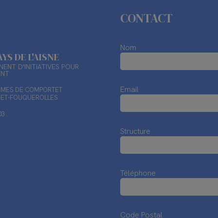
CONTACT
Nom
AYS DE L'AISNE
ENT D'INITIATIVES POUR
ENT
Email
TIMES DE COMPORTET
X-ET-FOUQUEROLLES
03
Structure
Téléphone
Code Postal