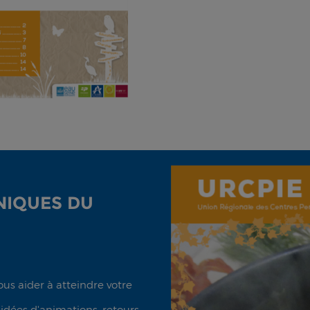
NIQUES DU
us aider à atteindre votre
 idées d'animations, retours