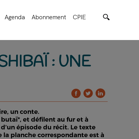
Agenda
Abonnement
CPIE
SHIBAÏ : UNE
re, un conte.
taï*, et défilent au fur et à
d’un épisode du récit. Le texte
ue la planche correspondante est à