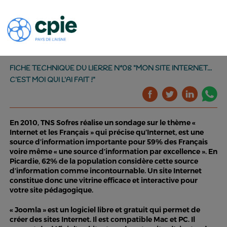
FICHE TECHNIQUE DU LIERRE N°08 "MON SITE INTERNET...
C’EST MOI QUI L’AI FAIT !"
En 2010, TNS Sofres réalise un sondage sur le thème «
Internet et les Français » qui précise qu’Internet, est une
source d’information importante pour 59% des Français
voire même « une source d’information par excellence ». En
Picardie, 62% de la population considère cette source
d’information comme incontournable. Un site Internet
constitue donc une vitrine efficace et interactive pour
votre site pédagogique.
« Joomla » est un logiciel libre et gratuit qui permet de
créer des sites Internet. Il est compatible Mac et PC. Il